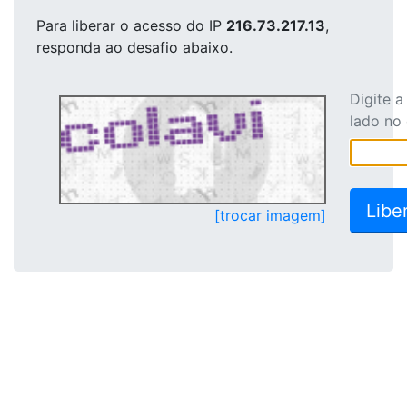
Para liberar o acesso
do IP
216.73.217.13
,
responda ao desafio abaixo.
Digite 
lado no
[trocar imagem]